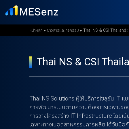
S
k
i
p
หน้าหลัก
▸
ข่าวสารและกิจกรรม
▸
Thai NS & CSI Thailand : 
t
o
m
Thai NS & CSI Thaila
a
i
n
c
Thai NS Solutions ผู้ให้บริการโซลูชัน IT แ
o
การพัฒนาระบบตามความต้องการเฉพาะของลูก
n
การวางโครงสร้าง IT Infrastructure โดยเน
t
เฉพาะทางในอุตสาหกรรมการผลิต ได้จับมือกับ 
e