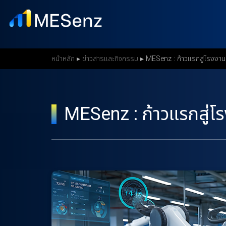
S
k
i
p
หน้าหลัก
▸
ข่าวสารและกิจกรรม
▸
MESenz : ก้าวแรกสู่โรงงาน
t
o
m
MESenz : ก้าวแรกสู่โ
a
i
n
c
o
n
t
e