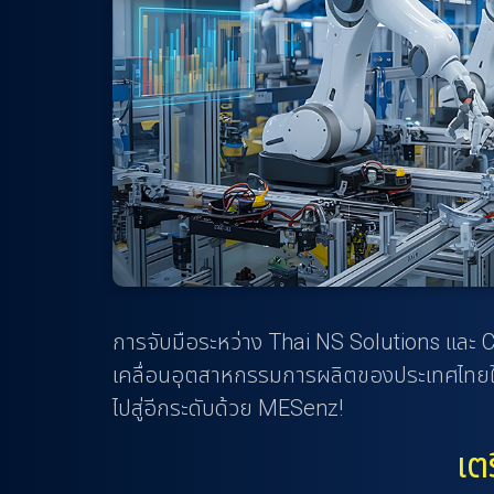
n
t
การจับมือระหว่าง Thai NS Solutions และ CSI
เคลื่อนอุตสาหกรรมการผลิตของประเทศไทยให้
ไปสู่อีกระดับด้วย MESenz!
เต