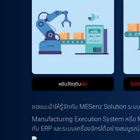
n
t
หยิบวัตถุดิบ
ผิด
ไม่ท
ขอแนะนำให้รู้จักกับ MESenz Solution ระ
Manufacturing Execution System หรือ M
กับ ERP และระบบเครื่องจักรได้อย่างสมบูรณ