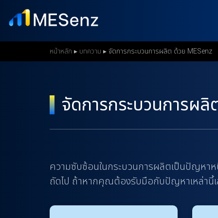
S
k
i
p
หน้าหลัก
▸
บทความ
▸
จัดการกระบวนการผลิต ด้วย MESenz
t
o
m
จัดการกระบวนการผลิ
a
i
n
c
ความซับซ้อนในกระบวนการผลิตเป็นปัญหาหนึ่
o
ถัดไป ถ้าหากคุณต้องรับมือกับปัญหาเหล่านี้
n
t
e